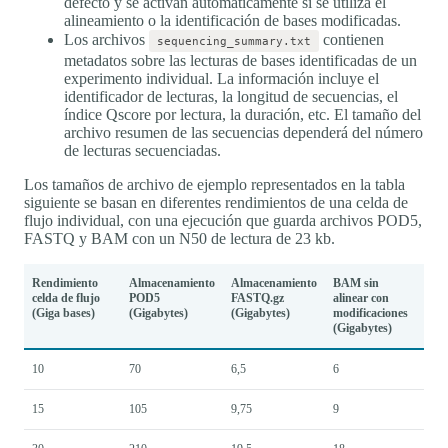
defecto y se activan automáticamente si se utiliza el
alineamiento o la identificación de bases modificadas.
Los archivos
contienen
sequencing_summary.txt
metadatos sobre las lecturas de bases identificadas de un
experimento individual. La información incluye el
identificador de lecturas, la longitud de secuencias, el
índice Qscore por lectura, la duración, etc. El tamaño del
archivo resumen de las secuencias dependerá del número
de lecturas secuenciadas.
Los tamaños de archivo de ejemplo representados en la tabla
siguiente se basan en diferentes rendimientos de una celda de
flujo individual, con una ejecución que guarda archivos POD5,
FASTQ y BAM con un N50 de lectura de 23 kb.
Rendimiento
Almacenamiento
Almacenamiento
BAM sin
celda de flujo
POD5
FASTQ.gz
alinear con
(Giga bases)
(Gigabytes)
(Gigabytes)
modificaciones
(Gigabytes)
10
70
6,5
6
15
105
9,75
9