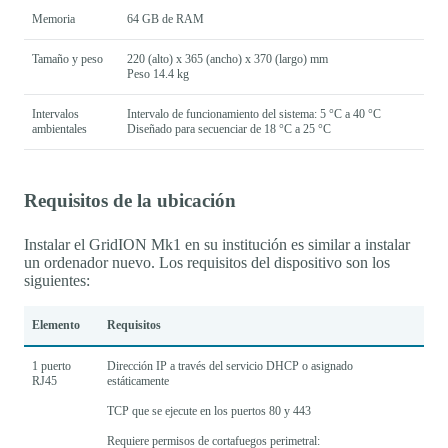
Memoria
64 GB de RAM
Tamaño y peso
220 (alto) x 365 (ancho) x 370 (largo) mm
Peso 14.4 kg
Intervalos
Intervalo de funcionamiento del sistema: 5 °C a 40 °C
ambientales
Diseñado para secuenciar de 18 °C a 25 °C
Requisitos de la ubicación
Instalar el GridION Mk1 en su institución es similar a instalar
un ordenador nuevo. Los requisitos del dispositivo son los
siguientes:
Elemento
Requisitos
1 puerto
Dirección IP a través del servicio DHCP o asignado
RJ45
estáticamente
TCP que se ejecute en los puertos 80 y 443
Requiere permisos de cortafuegos perimetral: