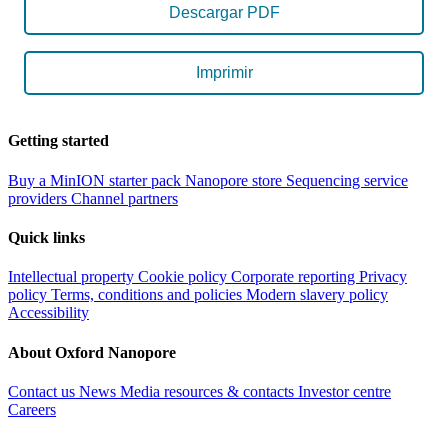
Descargar PDF
Imprimir
Getting started
Buy a MinION starter pack
Nanopore store
Sequencing service
providers
Channel partners
Quick links
Intellectual property
Cookie policy
Corporate reporting
Privacy
policy
Terms, conditions and policies
Modern slavery policy
Accessibility
About Oxford Nanopore
Contact us
News
Media resources & contacts
Investor centre
Careers