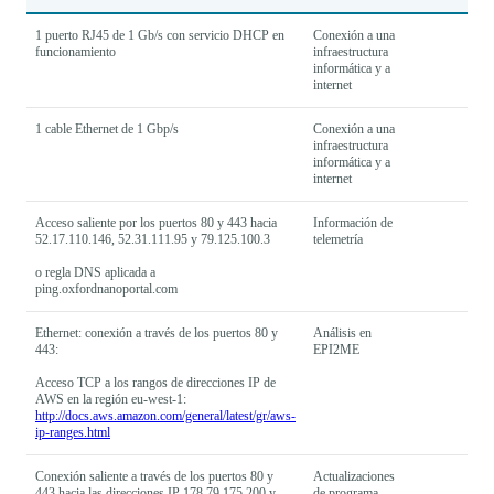
1 puerto RJ45 de 1 Gb/s con servicio DHCP en
Conexión a una
funcionamiento
infraestructura
informática y a
internet
1 cable Ethernet de 1 Gbp/s
Conexión a una
infraestructura
informática y a
internet
Acceso saliente por los puertos 80 y 443 hacia
Información de
52.17.110.146, 52.31.111.95 y 79.125.100.3
telemetría
o regla DNS aplicada a
ping.oxfordnanoportal.com
Ethernet: conexión a través de los puertos 80 y
Análisis en
443:
EPI2ME
Acceso TCP a los rangos de direcciones IP de
AWS en la región eu-west-1:
http://docs.aws.amazon.com/general/latest/gr/aws-
ip-ranges.html
Conexión saliente a través de los puertos 80 y
Actualizaciones
443 hacia las direcciones IP 178.79.175.200 y
de programa