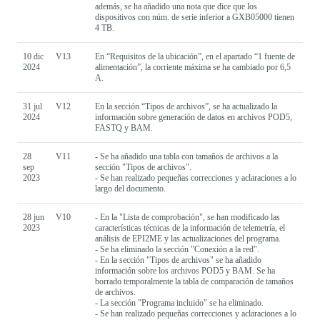
además, se ha añadido una nota que dice que los
dispositivos con núm. de serie inferior a GXB05000 tienen
4 TB.
10 dic
V13
En “Requisitos de la ubicación”, en el apartado “1 fuente de
2024
alimentación”, la corriente máxima se ha cambiado por 6,5
A.
31 jul
V12
En la sección “Tipos de archivos”, se ha actualizado la
2024
información sobre generación de datos en archivos POD5,
FASTQ y BAM.
28
V11
- Se ha añadido una tabla con tamaños de archivos a la
sep
sección "Tipos de archivos".
2023
- Se han realizado pequeñas correcciones y aclaraciones a lo
largo del documento.
28 jun
V10
- En la "Lista de comprobación", se han modificado las
2023
características técnicas de la información de telemetría, el
análisis de EPI2ME y las actualizaciones del programa.
- Se ha eliminado la sección "Conexión a la red".
- En la sección "Tipos de archivos" se ha añadido
información sobre los archivos POD5 y BAM. Se ha
borrado temporalmente la tabla de comparación de tamaños
de archivos.
- La sección "Programa incluido" se ha eliminado.
- Se han realizado pequeñas correcciones y aclaraciones a lo