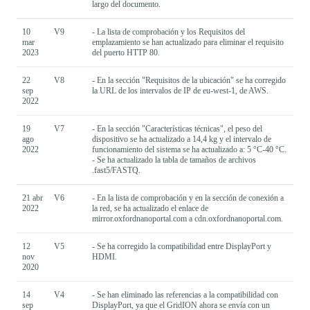
largo del documento.
10
V9
- La lista de comprobación y los Requisitos del
mar
emplazamiento se han actualizado para eliminar el requisito
2023
del puerto HTTP 80.
22
V8
- En la sección "Requisitos de la ubicación" se ha corregido
sep
la URL de los intervalos de IP de eu-west-1, de AWS.
2022
19
V7
- En la sección "Características técnicas", el peso del
ago
dispositivo se ha actualizado a 14,4 kg y el intervalo de
2022
funcionamiento del sistema se ha actualizado a: 5 °C-40 °C.
- Se ha actualizado la tabla de tamaños de archivos
.fast5/FASTQ.
21 abr
V6
- En la lista de comprobación y en la sección de conexión a
2022
la red, se ha actualizado el enlace de
mirror.oxfordnanoportal.com a cdn.oxfordnanoportal.com.
12
V5
- Se ha corregido la compatibilidad entre DisplayPort y
nov
HDMI.
2020
14
V4
- Se han eliminado las referencias a la compatibilidad con
sep
DisplayPort, ya que el GridION ahora se envía con un