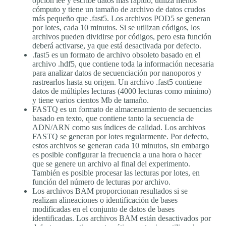
opción lee y escribe datos más rápido, utiliza menos
cómputo y tiene un tamaño de archivo de datos crudos
más pequeño que .fast5. Los archivos POD5 se generan
por lotes, cada 10 minutos. Si se utilizan códigos, los
archivos pueden dividirse por códigos, pero esta función
deberá activarse, ya que está desactivada por defecto.
.fast5 es un formato de archivo obsoleto basado en el
archivo .hdf5, que contiene toda la información necesaria
para analizar datos de secuenciación por nanoporos y
rastrearlos hasta su origen. Un archivo .fast5 contiene
datos de múltiples lecturas (4000 lecturas como mínimo)
y tiene varios cientos Mb de tamaño.
FASTQ es un formato de almacenamiento de secuencias
basado en texto, que contiene tanto la secuencia de
ADN/ARN como sus índices de calidad. Los archivos
FASTQ se generan por lotes regularmente. Por defecto,
estos archivos se generan cada 10 minutos, sin embargo
es posible configurar la frecuencia a una hora o hacer
que se genere un archivo al final del experimento.
También es posible procesar las lecturas por lotes, en
función del número de lecturas por archivo.
Los archivos BAM proporcionan resultados si se
realizan alineaciones o identificación de bases
modificadas en el conjunto de datos de bases
identificadas. Los archivos BAM están desactivados por