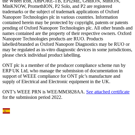
the Wheel icon, AmPORE-TB, EPI2ME, GridION, MinION,
MinKNOW, PromethION, P2 Solo, and P2 are registered
trademarks or the subject of trademark applications of Oxford
Nanopore Technologies plc in various countries. Information
contained herein may be protected by copyright, patents or patents
pending of Oxford Nanopore Technologies plc. All other brands and
names contained are the property of their respective owners. Oxford
Nanopore Technologies products are RUO. Products
labelled/branded as Oxford Nanopore Diagnostics may be RUO or
may be regulated as in‐vitro diagnostic devices in some jurisdictions,
please check individual product labelling.
ONT plc is a member of the producer compliance scheme run by
ERP UK Ltd, who manage the submission of documentation in
support of WEEE compliance for ONT plc’s manufacture and
supply of Electrical and Electronic equipment in the UK.
ONT’s WEEE PRN is WEE/MM3828AA.
See attached certificate
for the submission period 2022.
Select Language