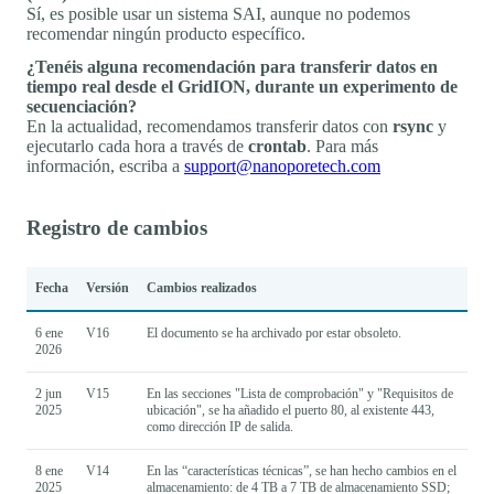
Sí, es posible usar un sistema SAI, aunque no podemos
recomendar ningún producto específico.
¿Tenéis alguna recomendación para transferir datos en
tiempo real desde el GridION, durante un experimento de
secuenciación?
En la actualidad, recomendamos transferir datos con
rsync
y
ejecutarlo cada hora a través de
crontab
. Para más
información, escriba a
support@nanoporetech.com
Registro de cambios
Fecha
Versión
Cambios realizados
6 ene
V16
El documento se ha archivado por estar obsoleto.
2026
2 jun
V15
En las secciones "Lista de comprobación" y "Requisitos de
2025
ubicación", se ha añadido el puerto 80, al existente 443,
como dirección IP de salida.
8 ene
V14
En las “características técnicas”, se han hecho cambios en el
2025
almacenamiento: de 4 TB a 7 TB de almacenamiento SSD;