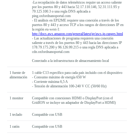
-La recopilación de datos telemétricos require un acceso saliente
por los puertos 80 y 443 hacia 52.17.110.146, 52.31.111.95 y
79.125.100.3 o una regla DNS aplicada a
ping.oxfordnanoportal.com
- El análisis en EPI2ME requiere una conexión a través de los
puertos 80 y 443 y acceso TCP a los rangos de direcciones IP en
la región eu-west-1:
http://docs.aws.amazon.com/general/latest/gr/aws-ip-ranges.html
- Las actualizaciones de programa requieren una conexión
saliente a través de los puertos 80 y 443 hacia las direcciones IP
178.79.175.200 y 96.126.99.215 o una regla DNS aplicada a
cdn.oxfordnanoportal.com
Conectado a la infraestructura de almacenamiento local
1 fuente de
1 cable C13 específico para cada país incluido con el dispositivo
alimentación
- Consumo máximo de energía 650 W
- Corriente máxima 6,5 A
- Tensión de alimentación 100-240 V CC (50/60 Hz)
1 monitor
Compatible con conexiones HDMI o DisplayPort (con el
GridION se incluye un adaptador de DisplayPort a HDMI)
1 teclado
Compatible con USB
1 ratón
Compatible con USB