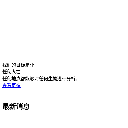
产
应用
关
Login
Search
View your cart
品
领域
于
我们的目标是让
任何人
在
任何地点
都能够对
任何生物
进行分析。
查看更多
最新消息
Go
Go
Go
Go
to
to
to
to
slide
slide
slide
slide
1
2
3
4