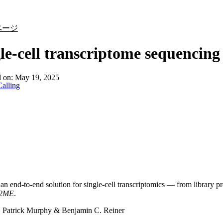
詳細を表示
ページ
le-cell transcriptome sequencing
d on:
May 19, 2025
alling
an end-to-end solution for single-cell transcriptomics — from library prep
2ME
.
:
Patrick Murphy & Benjamin C. Reiner