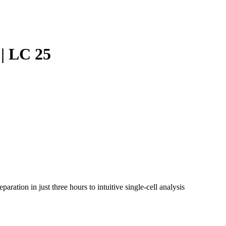
Login
Search
View your cart
 | LC 25
aration in just three hours to intuitive single-cell analysis