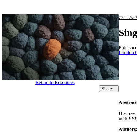
製品
アプリケーション
ホーム
Sing
Publishe
London C
Return to Resources
Share
Abstract
Discover 
with
EPI
Authors