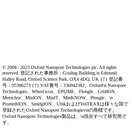
© 2008 - 2023 Oxford Nanopore Technologies plc. All rights
reserved. 登記された事務所：Gosling Building,\n Edmund
Halley Road, Oxford Science Park, OX4 4DQ, UK {'|'} 登記番
号：05386273 {'|'} VAT番号：336942382。Oxford\n Nanopore
Technologies、Wheel icon、EPI2ME、Flongle、GridION、
Metrichor、MinION、MinIT、MinKNOW、Plongle、\n
PromethION、SmidgION、UbikおよびVolTRAXは様々な国で
登録されたOxford Nanopore Technologies\nの商標です。
Oxford Nanopore Technologies製品は、\n現在すべて研究用で
す。
Select Language