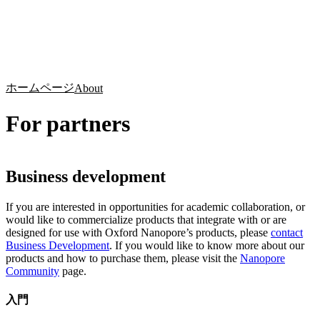
詳
アプ
細
製
リケ
を
Login
Search
View your cart
品
ーシ
表
ョン
示
ホームページ
About
For partners
Business development
If you are interested in opportunities for academic collaboration, or
would like to commercialize products that integrate with or are
designed for use with Oxford Nanopore’s products, please
contact
Business Development
. If you would like to know more about our
products and how to purchase them, please visit the
Nanopore
Community
page.
入門