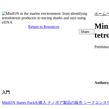
製品
アプリケーション
ホーム
MinI
Return to Resources
Share
tetr
Publishe
Authors
入門
MinION Starter Packを購入
ナノポア製品の販売
シークエンス