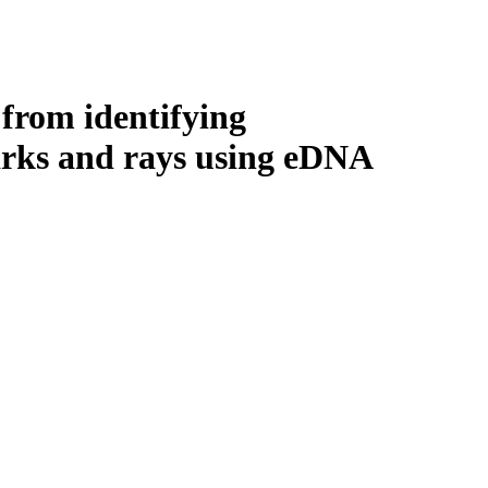
Login
Search
View your cart
from identifying
harks and rays using eDNA