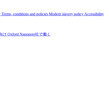
y
Terms, conditions and policies
Modern slavery policy
Accessibility
向け
Oxford Nanopore社で働く