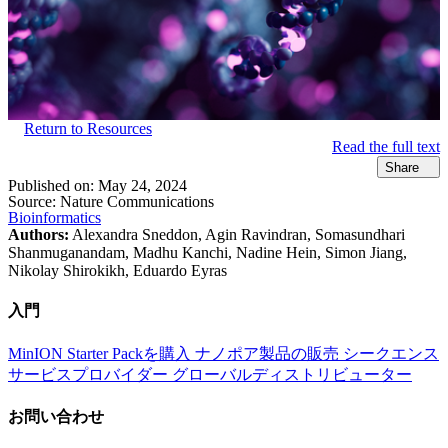
Return to Resources
Read the full text
Share
Published on:
May 24, 2024
Source:
Nature Communications
Bioinformatics
Authors:
Alexandra Sneddon, Agin Ravindran, Somasundhari
Shanmuganandam, Madhu Kanchi, Nadine Hein, Simon Jiang,
Nikolay Shirokikh, Eduardo Eyras
入門
MinION Starter Packを購入
ナノポア製品の販売
シークエンス
サービスプロバイダー
グローバルディストリビューター
お問い合わせ