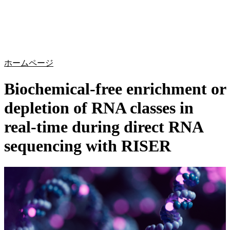
詳
アプ
細
製
リケ
を
Login
Search
View your cart
品
ーシ
表
ョン
示
ホームページ
Biochemical-free enrichment or
depletion of RNA classes in
real-time during direct RNA
sequencing with RISER