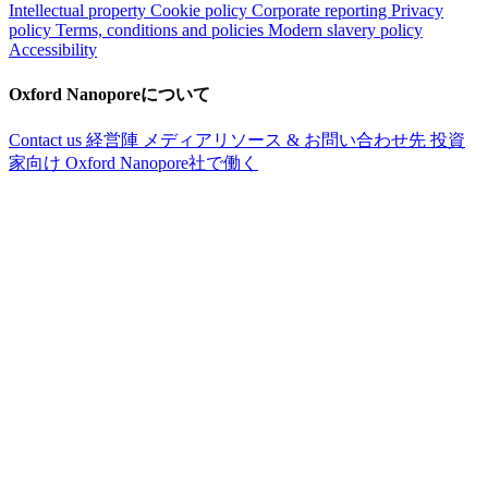
Intellectual property
Cookie policy
Corporate reporting
Privacy
policy
Terms, conditions and policies
Modern slavery policy
Accessibility
Oxford Nanoporeについて
Contact us
経営陣
メディアリソース & お問い合わせ先
投資
家向け
Oxford Nanopore社で働く